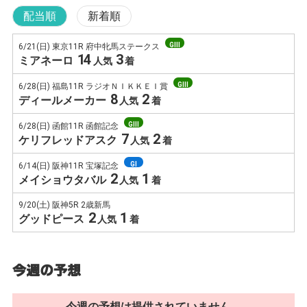
配当順
新着順
6/21(日) 東京11R 府中牝馬ステークス
14
3
ミアネーロ
人気
着
6/28(日) 福島11R ラジオＮＩＫＫＥＩ賞
7
8
2
ディールメーカー
人気
着
6/28(日) 函館11R 函館記念
6
7
2
ケリフレッドアスク
人気
着
6/14(日) 阪神11R 宝塚記念
2
1
メイショウタバル
人気
着
9/20(土) 阪神5R 2歳新馬
2
1
グッドピース
人気
着
今週の予想
今週の予想は提供されていません。