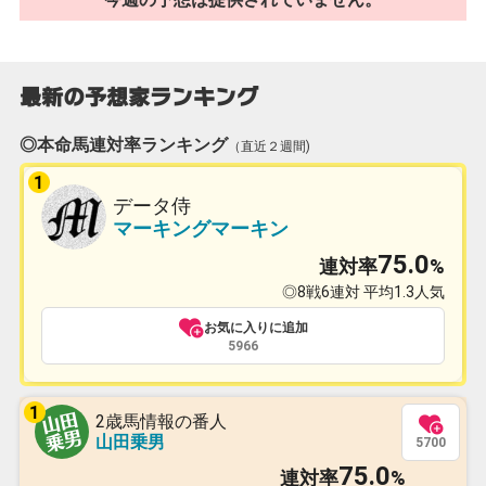
最新の予想家ランキング
◎本命馬連対率ランキング
（直近２週間)
データ侍
マーキングマーキン
75.0
連対率
%
◎8戦6連対 平均1.3人気
5966
2歳馬情報の番人
山田乗男
5700
75.0
連対率
%