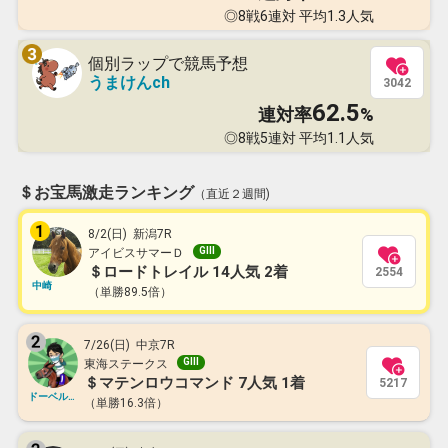
◎8戦6連対 平均1.3人気
個別ラップで競馬予想
うまけんch
3042
62.5
連対率
%
◎8戦5連対 平均1.1人気
＄お宝馬激走ランキング
（直近２週間)
8/2(日) 新潟7R
アイビスサマーＤ
＄ロードトレイル 14人気 2着
2554
中崎
（単勝89.5倍）
7/26(日) 中京7R
東海ステークス
＄マテンロウコマンド 7人気 1着
5217
ドーベルちゃんねる
（単勝16.3倍）