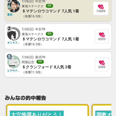
7/26(日) 中京7R
東海ステークス
＄マテンロウコマンド 7人気 1着
13609
富田
（単勝16.3倍）
7/26(日) 中京7R
東海ステークス
＄マテンロウコマンド 7人気 1着
6503
オニキス029
（単勝16.3倍）
7/26(日) 新潟7R
関屋記念
＄クランフォード 8人気 2着
2485
ヒデキナ競馬ch
（単勝11.3倍）
みんなの的中報告
大穴推奨ありがとう！
調教オ