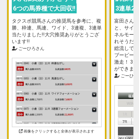
6つの馬券種で大回収!!
3連単2
タクスポ競馬さんの推奨馬を参考に、複
富田さんの
勝、枠連、馬連、ワイド、3連複、3連単
と、サイト
当たりました!!大穴推奨ありがとうござ
ネルモーン
います!!
れそうだな
総流しで購
ごーひろさん
ブービー人
激走！ 3連
ができまし
ごーひろ
画像をクリックすると全体が表示されます