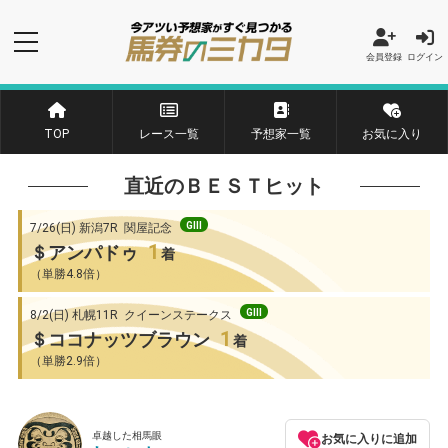
会員登録
ログイン
TOP
レース一覧
予想家一覧
お気に入り
直近のＢＥＳＴヒット
7/26(日) 新潟7R 関屋記念
1
＄アンパドゥ
着
（単勝4.8倍）
8/2(日) 札幌11R クイーンステークス
1
＄ココナッツブラウン
着
（単勝2.9倍）
卓越した相馬眼