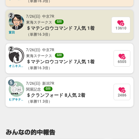
（単勝16.3倍）
7/26(日) 中京7R
東海ステークス
＄マテンロウコマンド 7人気 1着
13610
富田
（単勝16.3倍）
7/26(日) 中京7R
東海ステークス
＄マテンロウコマンド 7人気 1着
6505
オニキス029
（単勝16.3倍）
7/26(日) 新潟7R
関屋記念
＄クランフォード 8人気 2着
2486
ヒデキナ競馬ch
（単勝11.3倍）
みんなの的中報告