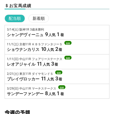
＄お宝馬成績
配当順
新着順
3/14(土) 阪神1R 3歳未勝利
9
1
シャンデヴィーニュ
人気
着
11/1(土) 京都11R ＫＢＳファンタジーＳ
8
10
2
ショウナンカリス
人気
着
1/11(日) 中山11R フェアリーステークス
8
11
3
レオアジャイル
人気
着
2/21(土) 東京11R ダイヤモンドＳ
7
11
3
ブレイヴロッカー
人気
着
7
3/29(日) 中山11R マーチステークス
8
1
サンデーファンデー
人気
着
今週の予想