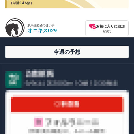
（単勝14.6倍）
競馬偏差値の使い手
オニキス029
6505
今週の予想