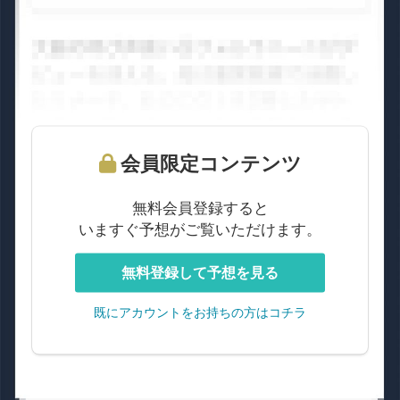
会員限定コンテンツ
無料会員登録すると
いますぐ予想がご覧いただけます。
無料登録して予想を見る
既にアカウントをお持ちの方はコチラ