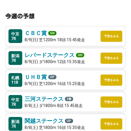
今週の予想
ＣＢＣ賞
中京
予想をみる
7R
8/9(日) 芝1200m 18頭 15:45発走
レパードステークス
新潟
予想をみる
7R
8/9(日) ダ1800m 12頭 15:35発走
ＵＨＢ賞
札幌
予想をみる
11R
8/9(日) 芝1200m 16頭 15:25発走
三河ステークス
中京
予想をみる
7R
8/8(土) ダ1800m 8頭 15:45発走
関越ステークス
新潟
予想をみる
7R
8/8(土) 芝1800m 16頭 15:35発走