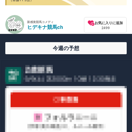
新感覚競馬コメディ
ヒデキナ競馬ch
2499
今週の予想