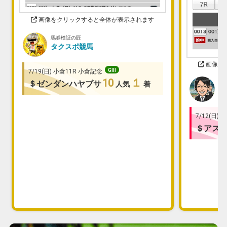
画像をクリックすると全体が表示されます
馬券検証の匠
タクスポ競馬
画像を
7/19(日) 小倉11R 小倉記念
10
１
＄ゼンダンハヤブサ
調
人気
着
富
7/12(日)
＄アス