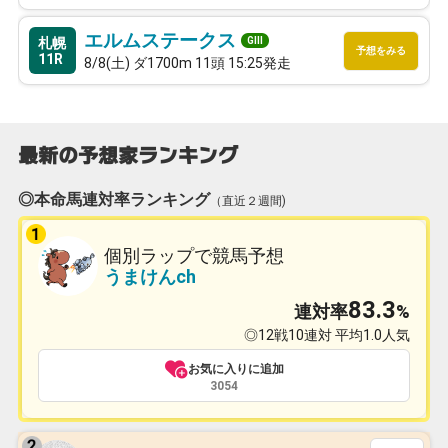
エルムステークス
札幌
予想をみる
11R
8/8(土) ダ1700m 11頭 15:25発走
最新の予想家ランキング
◎本命馬連対率ランキング
（直近２週間)
個別ラップで競馬予想
うまけんch
83.3
連対率
%
◎12戦10連対 平均1.0人気
3054