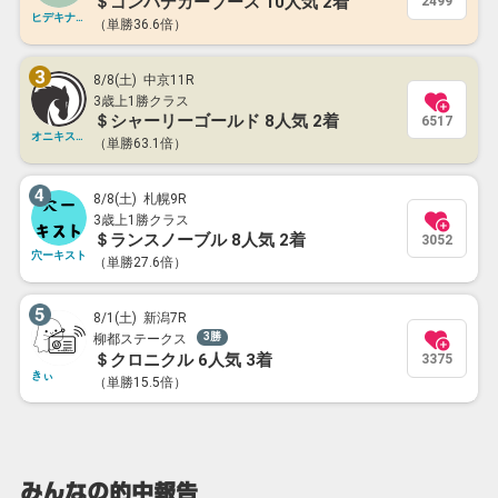
＄ゴンバデカーブース 10人気 2着
2499
ヒデキナ競馬ch
（単勝36.6倍）
8/8(土) 中京11R
3歳上1勝クラス
＄シャーリーゴールド 8人気 2着
6517
オニキス029
（単勝63.1倍）
8/8(土) 札幌9R
3歳上1勝クラス
＄ランスノーブル 8人気 2着
3052
穴ーキスト
（単勝27.6倍）
8/1(土) 新潟7R
柳都ステークス
＄クロニクル 6人気 3着
3375
きぃ
（単勝15.5倍）
みんなの的中報告