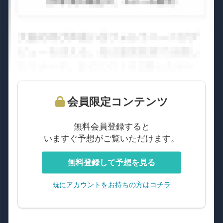
会員限定コンテンツ
無料会員登録すると
いますぐ予想がご覧いただけます。
無料登録して予想を見る
既にアカウントをお持ちの方はコチラ