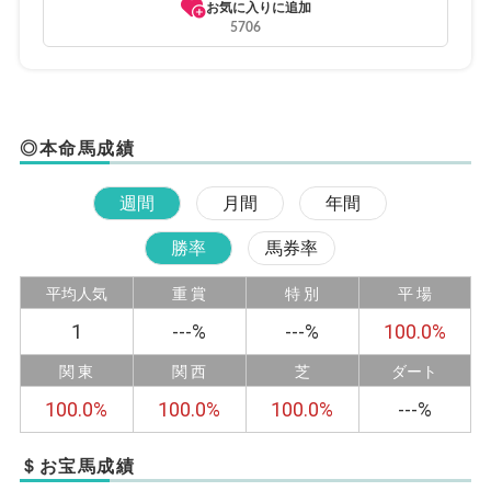
5706
◎本命馬成績
週間
月間
年間
勝率
馬券率
平均人気
重 賞
特 別
平 場
1
---
---
100.0
関 東
関 西
芝
ダート
100.0
100.0
100.0
---
＄お宝馬成績