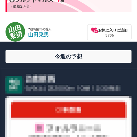
着
（単勝2.7倍）
2歳馬情報の番人
山田乗男
5706
今週の予想