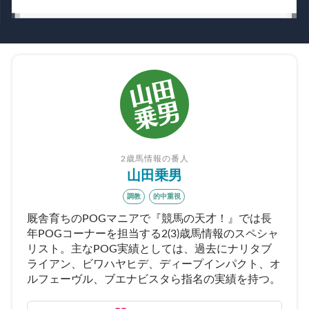
2歳馬情報の番人
山田乗男
調教
的中重視
厩舎育ちのPOGマニアで『競馬の天才！』では長
年POGコーナーを担当する2(3)歳馬情報のスペシャ
リスト。主なPOG実績としては、過去にナリタブ
ライアン、ビワハヤヒデ、ディープインパクト、オ
ルフェーヴル、ブエナビスタら指名の実績を持つ。