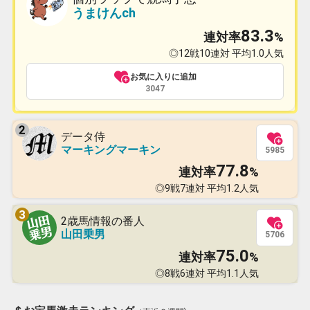
うまけんch
83.3
連対率
%
◎12戦10連対 平均1.0人気
3047
データ侍
マーキングマーキン
5985
77.8
連対率
%
◎9戦7連対 平均1.2人気
2歳馬情報の番人
山田乗男
5706
75.0
連対率
%
◎8戦6連対 平均1.1人気