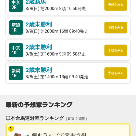
2歳新馬
中京
予想をみる
3R
8/9(日) 芝2000m 8頭 10:50発走
2歳未勝利
新潟
予想をみる
1R
8/9(日) 芝2000m 16頭 09:40発走
2歳未勝利
中京
予想をみる
1R
8/8(土) 芝1600m 9頭 09:50発走
2歳未勝利
新潟
予想をみる
1R
8/8(土) 芝1400m 13頭 09:40発走
最新の予想家ランキング
◎本命馬連対率ランキング
（直近２週間)
個別ラップで競馬予想