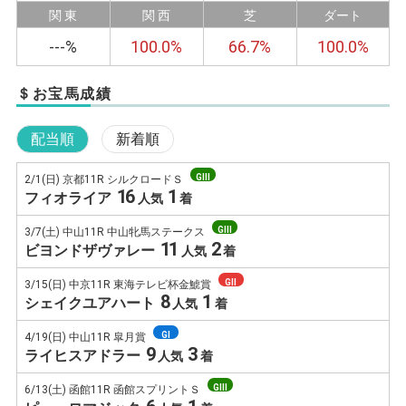
関 東
関 西
芝
ダート
---
100.0
66.7
100.0
＄お宝馬成績
配当順
新着順
2/1(日) 京都11R シルクロードＳ
7
16
1
フィオライア
人気
着
3/7(土) 中山11R 中山牝馬ステークス
11
2
ビヨンドザヴァレー
人気
着
3/15(日) 中京11R 東海テレビ杯金鯱賞
8
1
シェイクユアハート
人気
着
4/19(日) 中山11R 皐月賞
9
3
ライヒスアドラー
人気
着
6/13(土) 函館11R 函館スプリントＳ
6