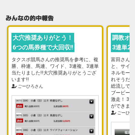
みんなの的中報告
大穴推奨ありがとう！
調教オ
6つの馬券種で大回収!!
3連単2
タクスポ競馬さんの推奨馬を参考に、複
富田さんの
勝、枠連、馬連、ワイド、3連複、3連単
と、サイト
当たりました!!大穴推奨ありがとうござ
ネルモーン
います!!
れそうだな
総流しで購
ごーひろさん
ブービー人
激走！ 3連
ができまし
ごーひろ