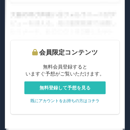
会員限定コンテンツ
無料会員登録すると
いますぐ予想がご覧いただけます。
無料登録して予想を見る
既にアカウントをお持ちの方はコチラ