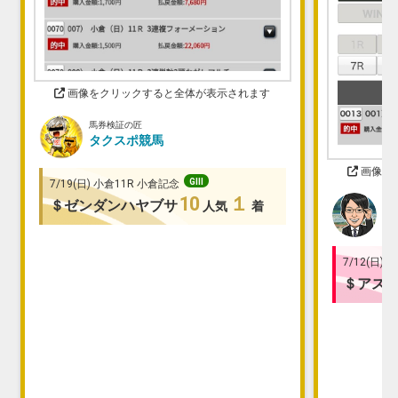
画像をクリックすると全体が表示されます
馬券検証の匠
タクスポ競馬
画像を
7/19(日) 小倉11R 小倉記念
10
１
＄ゼンダンハヤブサ
調
人気
着
富
7/12(日)
＄アス