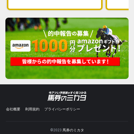
会社概要
利用規約
プライバシーポリシー
©2023
馬券のミカタ