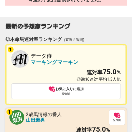
最新の予想家ランキング
◎本命馬連対率ランキング
（直近２週間)
データ侍
マーキングマーキン
75.0
連対率
%
◎8戦6連対 平均1.3人気
5968
2歳馬情報の番人
山田乗男
5700
75.0
連対率
%