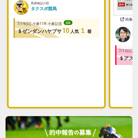
馬券検証の匠
タクスポ競馬
画像を
7/19(日) 小倉11R 小倉記念
10
１
＄ゼンダンハヤブサ
調
人気
着
富
7/12(日)
＄アス