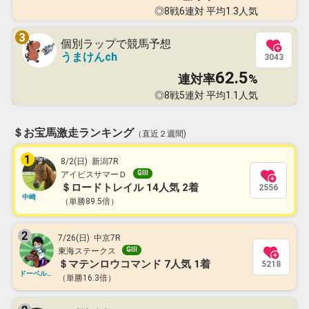
◎8戦6連対 平均1.3人気
個別ラップで競馬予想
うまけんch
3043
62.5
連対率
%
◎8戦5連対 平均1.1人気
＄お宝馬激走ランキング
（直近２週間)
8/2(日) 新潟7R
アイビスサマーＤ
＄ロードトレイル 14人気 2着
2556
中崎
（単勝89.5倍）
7/26(日) 中京7R
東海ステークス
＄マテンロウコマンド 7人気 1着
5218
ドーベルちゃんねる
（単勝16.3倍）