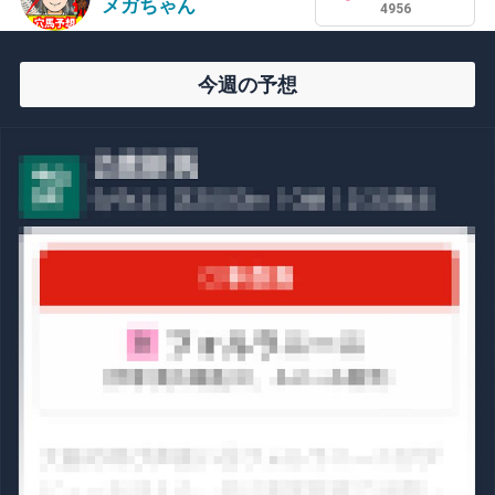
メガちゃん
4956
今週の予想