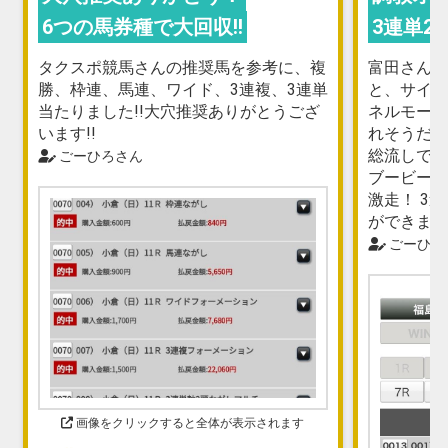
6つの馬券種で大回収!!
3連単2
タクスポ競馬さんの推奨馬を参考に、複
富田さんの
勝、枠連、馬連、ワイド、3連複、3連単
と、サイト
当たりました!!大穴推奨ありがとうござ
ネルモーン
います!!
れそうだな
総流しで購
ごーひろさん
ブービー人
激走！ 3連
ができまし
ごーひろ
画像をクリックすると全体が表示されます