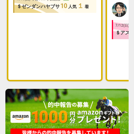
10
１
＄ゼンダンハヤブサ
調
人気
着
富
7/12(日)
＄アス