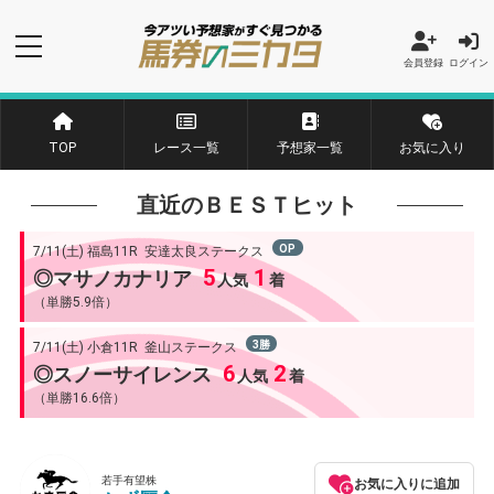
会員登録
ログイン
TOP
レース一覧
予想家一覧
お気に入り
直近のＢＥＳＴヒット
7/11(土) 福島11R 安達太良ステークス
5
1
◎マサノカナリア
人気
着
（単勝5.9倍）
7/11(土) 小倉11R 釜山ステークス
6
2
◎スノーサイレンス
人気
着
（単勝16.6倍）
若手有望株