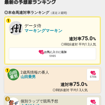
最新の予想家ランキング
◎本命馬連対率ランキング
（直近２週間)
データ侍
マーキングマーキン
75.0
連対率
%
◎8戦6連対 平均1.3人気
5985
2歳馬情報の番人
山田乗男
5706
75.0
連対率
%
◎8戦6連対 平均1.3人気
個別ラップで競馬予想