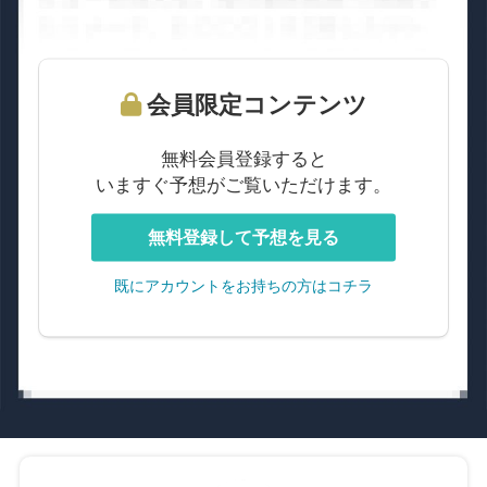
会員限定コンテンツ
無料会員登録すると
いますぐ予想がご覧いただけます。
無料登録して予想を見る
既にアカウントをお持ちの方はコチラ