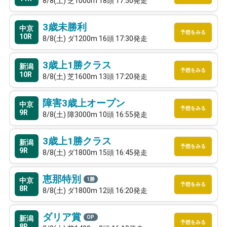
8/8(土) 芝1000m 18頭 17:50発走
3歳未勝利
中京
予想をみる
10R
8/8(土) ダ1200m 16頭 17:30発走
3歳上1勝クラス
新潟
予想をみる
10R
8/8(土) 芝1600m 13頭 17:20発走
障害3歳上オープン
中京
予想をみる
9R
8/8(土) 障3000m 10頭 16:55発走
3歳上1勝クラス
新潟
予想をみる
9R
8/8(土) ダ1800m 15頭 16:45発走
恵那特別
中京
予想をみる
8R
8/8(土) ダ1800m 12頭 16:20発走
ダリア賞
新潟
予想をみる
8R