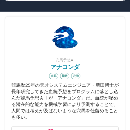
穴馬予想AI
アナコンダ
血統
指数
穴党
競馬歴25年の天才システムエンジニア・新田博士が
長年研究してきた血統予想をプログラムに落とし込
んだ競馬予想ＡＩが「アナコンダ」だ。血統が秘め
る潜在的な能力を機械学習により予測することで、
人間では考えが及ばないような穴馬を仕留めること
も多い。