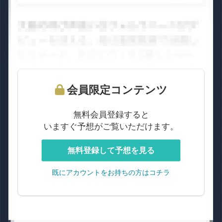
会員限定コンテンツ
無料会員登録すると
いますぐ予想がご覧いただけます。
無料登録して予想を見る
既にアカウントをお持ちの方はコチラ