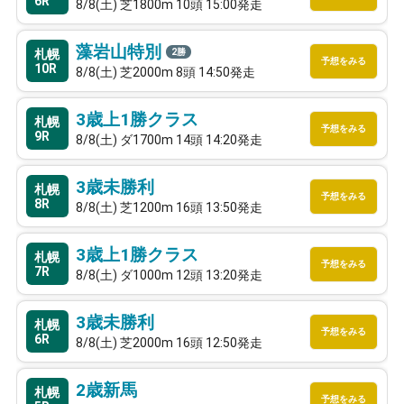
6R
8/8(土) 芝1800m 10頭 15:00発走
藻岩山特別
札幌
予想をみる
10R
8/8(土) 芝2000m 8頭 14:50発走
3歳上1勝クラス
札幌
予想をみる
9R
8/8(土) ダ1700m 14頭 14:20発走
3歳未勝利
札幌
予想をみる
8R
8/8(土) 芝1200m 16頭 13:50発走
3歳上1勝クラス
札幌
予想をみる
7R
8/8(土) ダ1000m 12頭 13:20発走
3歳未勝利
札幌
予想をみる
6R
8/8(土) 芝2000m 16頭 12:50発走
2歳新馬
札幌
予想をみる