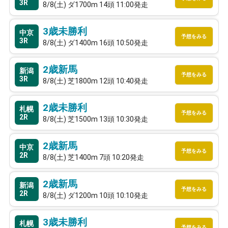
3R
8/8(土) ダ1700m 14頭 11:00発走
3歳未勝利
中京
予想をみる
3R
8/8(土) ダ1400m 16頭 10:50発走
2歳新馬
新潟
予想をみる
3R
8/8(土) 芝1800m 12頭 10:40発走
2歳未勝利
札幌
予想をみる
2R
8/8(土) 芝1500m 13頭 10:30発走
2歳新馬
中京
予想をみる
2R
8/8(土) 芝1400m 7頭 10:20発走
2歳新馬
新潟
予想をみる
2R
8/8(土) ダ1200m 10頭 10:10発走
3歳未勝利
札幌
予想をみる