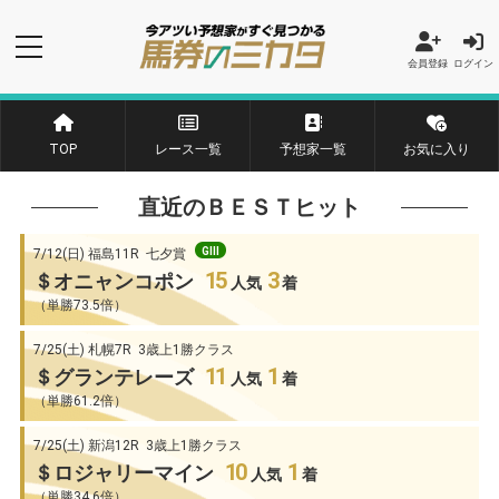
会員登録
ログイン
TOP
レース一覧
予想家一覧
お気に入り
直近のＢＥＳＴヒット
7/12(日) 福島11R 七夕賞
15
3
＄オニャンコポン
人気
着
（単勝73.5倍）
7/25(土) 札幌7R 3歳上1勝クラス
11
1
＄グランテレーズ
人気
着
（単勝61.2倍）
7/25(土) 新潟12R 3歳上1勝クラス
10
1
＄ロジャリーマイン
人気
着
（単勝34.6倍）