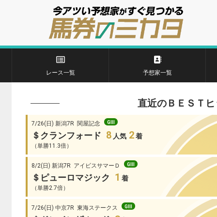
レース一覧
予想家一覧
直近のＢＥＳＴヒ
7/26(日) 新潟7R 関屋記念
8
2
＄クランフォード
人気
着
（単勝11.3倍）
8/2(日) 新潟7R アイビスサマーＤ
1
＄ピューロマジック
着
（単勝2.7倍）
7/26(日) 中京7R 東海ステークス