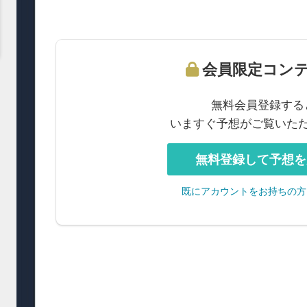
会員限定コン
無料会員登録する
いますぐ予想がご覧いた
調教オタク推奨の2頭から
予想家2
無料登録して予想を
3連単22万馬券的中！
3複で96
既にアカウントをお持ちの方
富田さんの推奨馬アスクナイスショ
やーしゅん
ーと、サイト内限定の穴・調教特注
奨馬がどち
馬マイネルモーントを参考にして、
だったので
「今回は荒れそうだな」と感じ、3
したが、3
連単2頭軸マルチ総流しで購入しま
列目に据え
した。すると、なんとブービー人気
ながら96