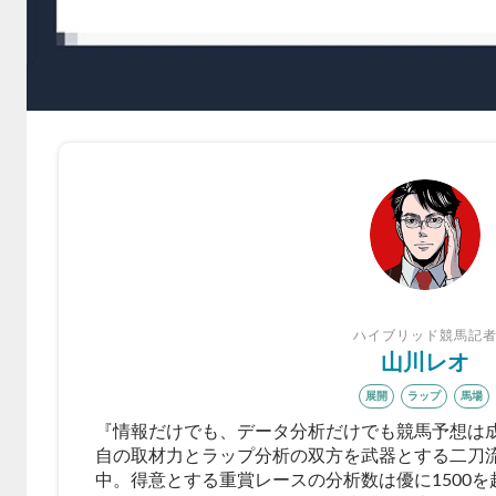
のオニャンコポンが3着に激走！ 3
とができま
連単223,050円を的中することがで
ごーひろ
きました！（※一部抜粋）
ごーひろさん
画像をク
ハイブリッド競馬記
山川レオ
馬体予想
画像をクリックすると全体が表示されます
やー
展開
ラップ
馬場
調教オタク
『情報だけでも、データ分析だけでも競馬予想は
7/12(日) 小
富田
自の取材力とラップ分析の双方を武器とする二刀
◎スナー
中。得意とする重賞レースの分析数は優に1500
7/12(日) 福島11R 七夕賞