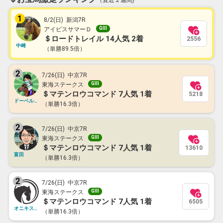
（直近２週間)
8/2(日) 新潟7R
アイビスサマーＤ
＄ロードトレイル 14人気 2着
2556
中崎
（単勝89.5倍）
7/26(日) 中京7R
東海ステークス
＄マテンロウコマンド 7人気 1着
5218
ドーベルちゃんねる
（単勝16.3倍）
7/26(日) 中京7R
東海ステークス
＄マテンロウコマンド 7人気 1着
13610
富田
（単勝16.3倍）
7/26(日) 中京7R
東海ステークス
＄マテンロウコマンド 7人気 1着
6505
オニキス029
（単勝16.3倍）